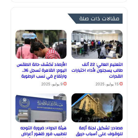
مقالات ذات صلة
التعليم العالي: 22 ألف
الأرصاد تكشف حالة الطقس
طالب يسجلون لأداء اختبارات
اليوم: القاهرة تسجل 36..
القدرات
وارتفاع في نسب الرطوبة
15 يوليو، 2025
9 يوليو، 2025
مصادر: تشكيل لجنة أزمة
هيئة الدواء: ضرورة التوجه
للوقوف على أسباب حريق
للطبيب فور ظهور أعراض