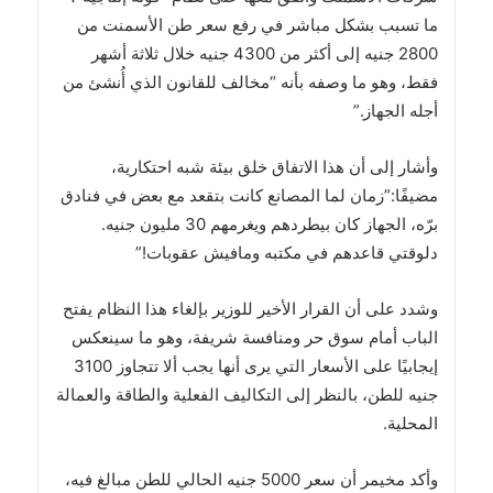
ما تسبب بشكل مباشر في رفع سعر طن الأسمنت من
2800 جنيه إلى أكثر من 4300 جنيه خلال ثلاثة أشهر
فقط، وهو ما وصفه بأنه “مخالف للقانون الذي أُنشئ من
أجله الجهاز.”
وأشار إلى أن هذا الاتفاق خلق بيئة شبه احتكارية،
مضيفًا:”زمان لما المصانع كانت بتقعد مع بعض في فنادق
برّه، الجهاز كان بيطردهم ويغرمهم 30 مليون جنيه.
دلوقتي قاعدهم في مكتبه ومافيش عقوبات!”
وشدد على أن القرار الأخير للوزير بإلغاء هذا النظام يفتح
الباب أمام سوق حر ومنافسة شريفة، وهو ما سينعكس
إيجابيًا على الأسعار التي يرى أنها يجب ألا تتجاوز 3100
جنيه للطن، بالنظر إلى التكاليف الفعلية والطاقة والعمالة
المحلية.
وأكد مخيمر أن سعر 5000 جنيه الحالي للطن مبالغ فيه،