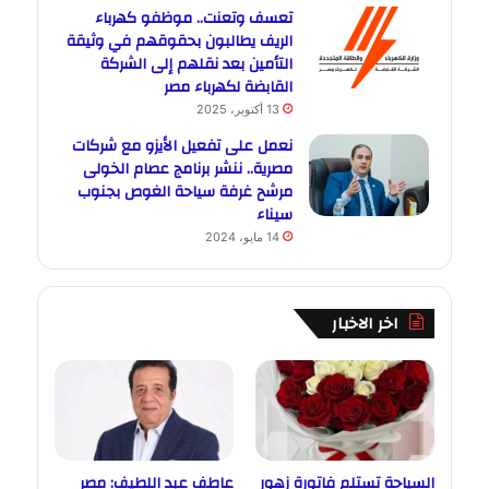
تعسف وتعنت.. موظفو كهرباء
الريف يطالبون بحقوقهم في وثيقة
التأمين بعد نقلهم إلى الشركة
القابضة لكهرباء مصر
13 أكتوبر، 2025
نعمل على تفعيل الأيزو مع شركات
مصرية.. ننشر برنامج عصام الخولى
مرشح غرفة سياحة الغوص بجنوب
سيناء
14 مايو، 2024
اخر الاخبار
السياحة تستلم فاتورة زهور
عاطف عبد اللطيف: مصر