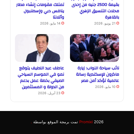
بقيمة 2500 جنيه من إحدى
تمتلك مقومات إنشاء مطار
محلات التنسيق الزهري
ينافس دبي وإسطنبول
بالقاهرة
وأتلانتا
21 يونيو، 2026
14 مايو، 2026
نائب سياحة النواب: زيارة
عاطف عبد اللطيف يتوقع
ماكرون للإسكندرية رسالة
نمو في الموسم السياحي
عالمية تؤكد أمن مصر
الصيفي بخطة عمل بدعم
من الدولة و المستثمرين
10 مايو، 2026
23 أبريل، 2026
2026 تمت برمجة الموقع بواسطة
Promixi
.