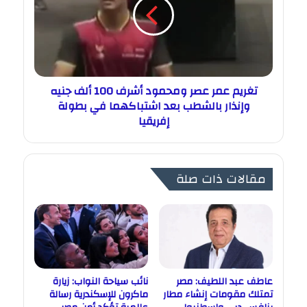
تغريم عمر عصر ومحمود أشرف 100 ألف جنيه
وإنذار بالشطب بعد اشتباكهما في بطولة
إفريقيا
مقالات ذات صلة
عاطف عبد اللطيف: مصر
نائب سياحة النواب: زيارة
تمتلك مقومات إنشاء مطار
ماكرون للإسكندرية رسالة