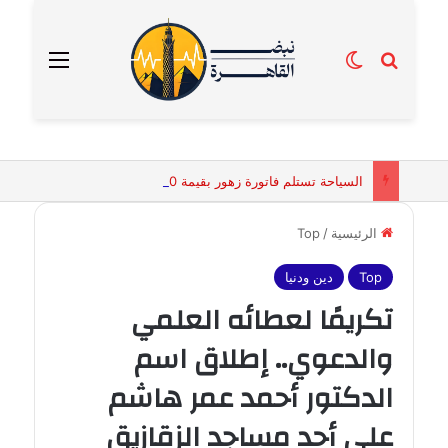
بحث عن
الوضع المظلم
القائمة
السياحة تستلم فاتورة زهور بقيمة 2500 جنيه من إحدى محلات التنسيق الزهري بالقاهرة
الرئيسية
/
Top
Top
دين ودنيا
تكريمًا لعطائه العلمي
والدعوي.. إطلاق اسم
الدكتور أحمد عمر هاشم
على أحد مساجد الزقازيق