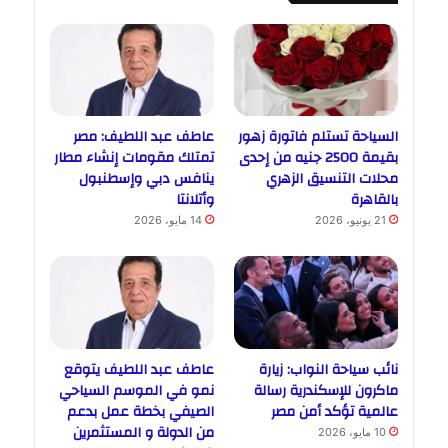
السياحة تستلم فاتورة زهور
عاطف عبد اللطيف: مصر
بقيمة 2500 جنيه من إحدى
تمتلك مقومات إنشاء مطار
محلات التنسيق الزهري
ينافس دبي وإسطنبول
بالقاهرة
وأتلانتا
21 يونيو، 2026
14 مايو، 2026
نائب سياحة النواب: زيارة
عاطف عبد اللطيف يتوقع
ماكرون للإسكندرية رسالة
نمو في الموسم السياحي
عالمية تؤكد أمن مصر
الصيفي بخطة عمل بدعم
من الدولة و المستثمرين
10 مايو، 2026