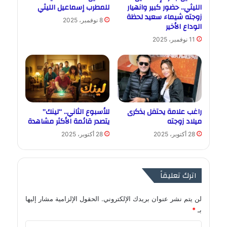
الليثي.. حضور كبير وانهيار
للمطرب إسماعيل الليثي
زوجته شيماء سعيد لحظة
8 نوفمبر، 2025
الوداع الأخير
11 نوفمبر، 2025
راغب علامة يحتفل بذكرى
للأسبوع الثاني.. “لينك”
ميلاد زوجته
يتصدر قائمة الأكثر مشاهدة
28 أكتوبر، 2025
28 أكتوبر، 2025
اترك تعليقاً
لن يتم نشر عنوان بريدك الإلكتروني.
الحقول الإلزامية مشار إليها
بـ
*