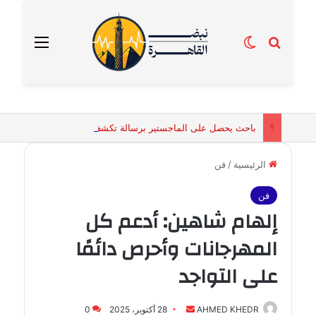
بحث عن
الوضع المظلم
القائمة
باحث يحصل على الماجستير برسالة تكشف التفسيرات البيولوجية للكائنات الحية المقدسة في مصر القديمة
الرئيسية
/
فن
فن
إلهام شاهين: أدعم كل
المهرجانات وأحرص دائمًا
على التواجد
أرسل
AHMED KHEDR
28 أكتوبر، 2025
0