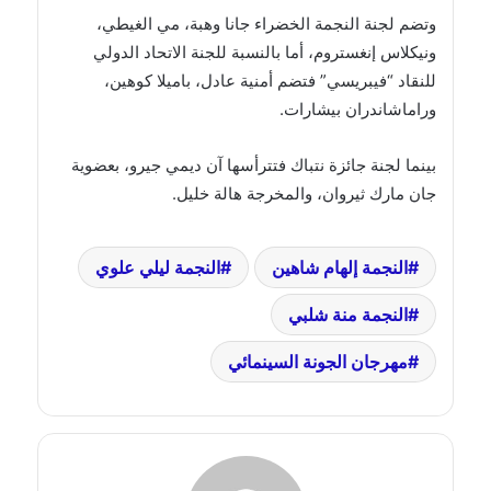
وتضم لجنة النجمة الخضراء جانا وهبة، مي الغيطي،
ونيكلاس إنغستروم، أما بالنسبة للجنة الاتحاد الدولي
للنقاد “فيبريسي” فتضم أمنية عادل، باميلا كوهين،
وراماشاندران بيشارات.
بينما لجنة جائزة نتباك فتترأسها آن ديمي جيرو، بعضوية
جان مارك ثيروان، والمخرجة هالة خليل.
النجمة إلهام شاهين
النجمة ليلي علوي
النجمة منة شلبي
مهرجان الجونة السينمائي