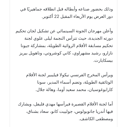
وذلك بحضور صناعه وأبطاله قبل انطلاقه جماهيريًا في
دور العرض يوم الأربعاء المقبل 22 أكتوبر.
وأعلن مهرجان الجونة السينمائي عن تشكيل لجان تحكيم
دورته الجديدة، حيث تترأس النجمة ليلى علوي لجنة
تحكيم مسابقة الأفلام الروائية الطويلة، بمشاركة جيونا
نازارو، رشيد مشهراوي، كاني كوشروتي، وناهويل بيريز
بيسكايارت.
ويرأس المخرج الفرنسي نيكولا فيليبير لجنة الأفلام
الوثائقية الطويلة، وتضم أسماء المدير، سونا
كارابوغوسيان، محمد سعيد أوما، وهالة جلال.
أما لجنة الأفلام القصيرة فيرأسها مهدي فليفل، ويشارك
فيها أندريا جاتوبولوس، جولييت كانو، سعاد بشناق،
ومصطفى الكاشف.