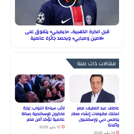
قبل الكرة الذهبية.. «ديميلي» يتفوق على
«لامين ومبابي» ويحصد جائزة عالمية
مقالات ذات صلة
عاطف عبد اللطيف: مصر
نائب سياحة النواب: زيارة
تمتلك مقومات إنشاء مطار
ماكرون للإسكندرية رسالة
ينافس دبي وإسطنبول
عالمية تؤكد أمن مصر
وأتلانتا
10 مايو، 2026
14 مايو، 2026