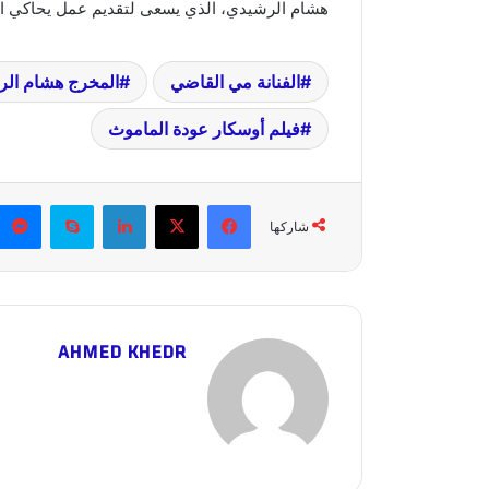
هشام الرشيدي، الذي يسعى لتقديم عمل يحاكي السي
الفنانة مي القاضي
المخرج هشام ال
فيلم أوسكار عودة الماموث
فيسبوك
X
لينكدإن
سكايب
شاركها
AHMED KHEDR