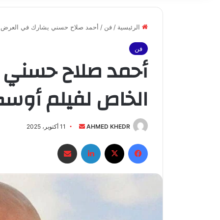
الرئيسية
/
فن
/
أحمد صلاح حسني يشارك في العرض ال
فن
أحمد صلاح حسني 
الخاص لفيلم أوسك
أرسل
AHMED KHEDR
11 أكتوبر، 2025
بريدا
فيسبوك
X
لينكدإن
مشاركة عبر البريد
إلكترونيا