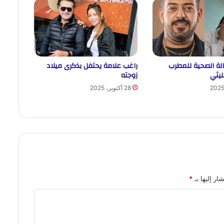
الة الصحية للمطرب
راغب علامة يحتفل بذكرى ميلاد
ليثي
زوجته
28 أكتوبر، 2025
ار إليها بـ
*