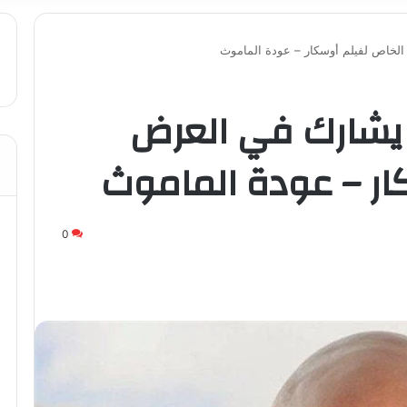
خاص لفيلم أوسكار – عودة الماموث
يشارك في العرض
ار – عودة الماموث
0