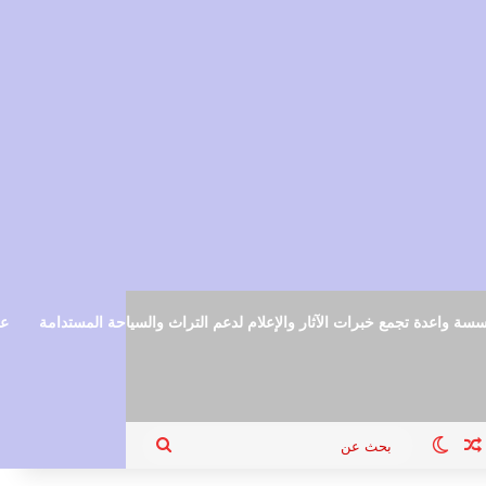
سة واعدة تجمع خبرات الآثار والإعلام لدعم التراث والسياحة المستدامة
عم
ام
جيل الدخول
مقال عشوائي
الوضع المظلم
بحث
عن