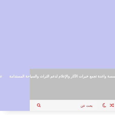
سة واعدة تجمع خبرات الآثار والإعلام لدعم التراث والسياحة المستدامة
عم
ام
جيل الدخول
مقال عشوائي
الوضع المظلم
بحث
عن