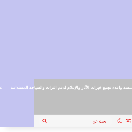
سة واعدة تجمع خبرات الآثار والإعلام لدعم التراث والسياحة المستدامة
عم
ام
جيل الدخول
مقال عشوائي
الوضع المظلم
بحث
عن