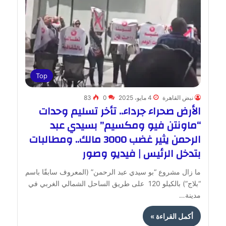
Top
نبض القاهرة
4 مايو، 2025
0
83
الأرض صحراء جرداء.. تأخر تسليم وحدات
“ماونتن فيو ومكسيم” بسيدي عبد
الرحمن يثير غضب 3000 مالك.. ومطالبات
بتدخل الرئيس | فيديو وصور
ما زال مشروع “بو سيدي عبد الرحمن” (المعروف سابقًا باسم
“بلاج”) بالكيلو 120 على طريق الساحل الشمالي الغربي في
مدينة…
أكمل القراءة »