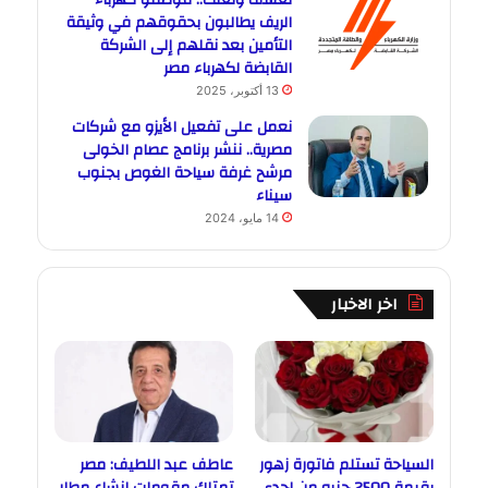
تعسف وتعنت.. موظفو كهرباء
الريف يطالبون بحقوقهم في وثيقة
التأمين بعد نقلهم إلى الشركة
القابضة لكهرباء مصر
13 أكتوبر، 2025
نعمل على تفعيل الأيزو مع شركات
مصرية.. ننشر برنامج عصام الخولى
مرشح غرفة سياحة الغوص بجنوب
سيناء
14 مايو، 2024
اخر الاخبار
السياحة تستلم فاتورة زهور
عاطف عبد اللطيف: مصر
بقيمة 2500 جنيه من إحدى
تمتلك مقومات إنشاء مطار