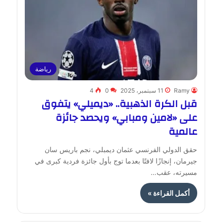
رياضة
Ramy
11 سبتمبر، 2025
0
4
قبل الكرة الذهبية.. «ديميلي» يتفوق
على «لامين ومبابي» ويحصد جائزة
عالمية
حقق الدولي الفرنسي عثمان ديمبلي، نجم باريس سان
جيرمان، إنجازًا لافتًا بعدما توج بأول جائزة فردية كبرى في
مسيرته، عقب…
أكمل القراءة »