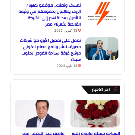
تعسف وتعنت.. موظفو كهرباء
الريف يطالبون بحقوقهم في وثيقة
التأمين بعد نقلهم إلى الشركة
القابضة لكهرباء مصر
13 أكتوبر، 2025
نعمل على تفعيل الأيزو مع شركات
مصرية.. ننشر برنامج عصام الخولى
مرشح غرفة سياحة الغوص بجنوب
سيناء
14 مايو، 2024
اخر الاخبار
السياحة تستلم فاتورة زهور
عاطف عبد اللطيف: مصر