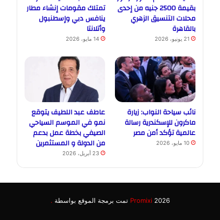
بقيمة 2500 جنيه من إحدى
تمتلك مقومات إنشاء مطار
محلات التنسيق الزهري
ينافس دبي وإسطنبول
بالقاهرة
وأتلانتا
21 يونيو، 2026
14 مايو، 2026
نائب سياحة النواب: زيارة
عاطف عبد اللطيف يتوقع
ماكرون للإسكندرية رسالة
نمو في الموسم السياحي
عالمية تؤكد أمن مصر
الصيفي بخطة عمل بدعم
من الدولة و المستثمرين
10 مايو، 2026
23 أبريل، 2026
2026 تمت برمجة الموقع بواسطة
Promixi
.