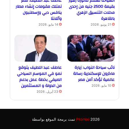
السياحة تستلم فاتورة زهور
عاطف عبد اللطيف: مصر
بقيمة 2500 جنيه من إحدى
تمتلك مقومات إنشاء مطار
محلات التنسيق الزهري
ينافس دبي وإسطنبول
بالقاهرة
وأتلانتا
21 يونيو، 2026
14 مايو، 2026
نائب سياحة النواب: زيارة
عاطف عبد اللطيف يتوقع
ماكرون للإسكندرية رسالة
نمو في الموسم السياحي
عالمية تؤكد أمن مصر
الصيفي بخطة عمل بدعم
من الدولة و المستثمرين
10 مايو، 2026
23 أبريل، 2026
2026 تمت برمجة الموقع بواسطة
Promixi
.