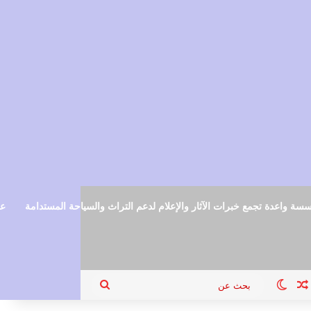
سة واعدة تجمع خبرات الآثار والإعلام لدعم التراث والسياحة المستدامة
عم
ام
جيل الدخول
مقال عشوائي
الوضع المظلم
بحث
عن