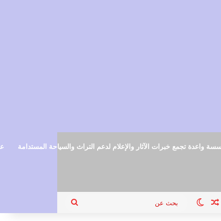
سة واعدة تجمع خبرات الآثار والإعلام لدعم التراث والسياحة المستدامة
عم
ام
جيل الدخول
مقال عشوائي
الوضع المظلم
بحث
عن