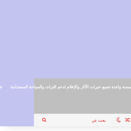
سة واعدة تجمع خبرات الآثار والإعلام لدعم التراث والسياحة المستدامة
عم
ام
جيل الدخول
مقال عشوائي
الوضع المظلم
بحث
عن