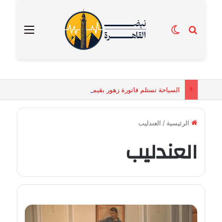
بحث عن
الوضع المظلم
القائمة
السياحة تستلم فاتورة زهور بقيمة 2500 جنيه من إحدى محلات التنسيق الزهري بالقاهرة
الرئيسية
/
العندليب
العندليب