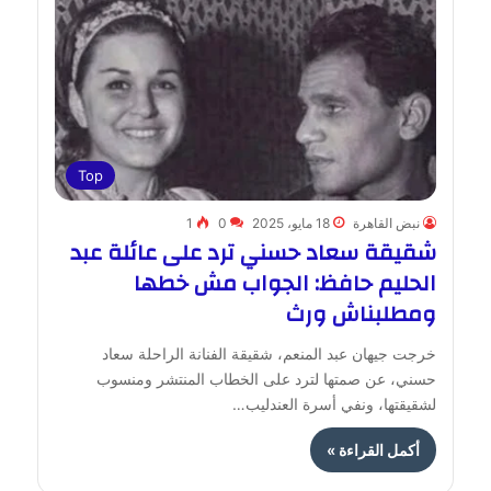
Top
نبض القاهرة
18 مايو، 2025
0
1
شقيقة سعاد حسني ترد على عائلة عبد
الحليم حافظ: الجواب مش خطها
ومطلبناش ورث
خرجت جيهان عبد المنعم، شقيقة الفنانة الراحلة سعاد
حسني، عن صمتها لترد على الخطاب المنتشر ومنسوب
لشقيقتها، ونفي أسرة العندليب…
أكمل القراءة »