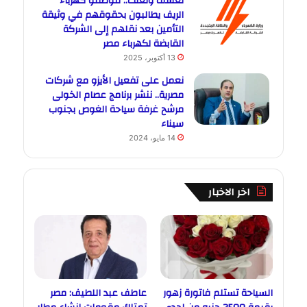
تعسف وتعنت.. موظفو كهرباء
الريف يطالبون بحقوقهم في وثيقة
التأمين بعد نقلهم إلى الشركة
القابضة لكهرباء مصر
13 أكتوبر، 2025
نعمل على تفعيل الأيزو مع شركات
مصرية.. ننشر برنامج عصام الخولى
مرشح غرفة سياحة الغوص بجنوب
سيناء
14 مايو، 2024
اخر الاخبار
السياحة تستلم فاتورة زهور
عاطف عبد اللطيف: مصر