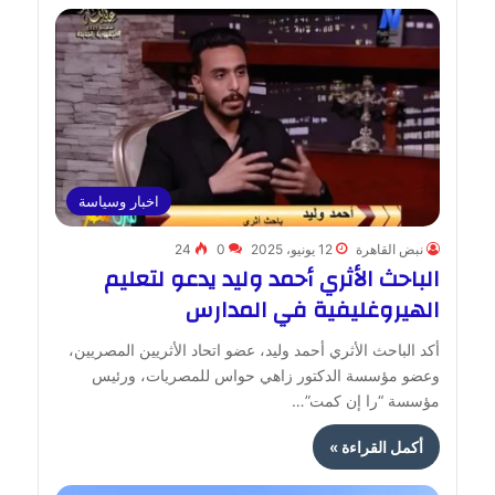
اخبار وسياسة
نبض القاهرة
12 يونيو، 2025
0
24
الباحث الأثري أحمد وليد يدعو لتعليم
الهيروغليفية في المدارس
أكد الباحث الأثري أحمد وليد، عضو اتحاد الأثريين المصريين،
وعضو مؤسسة الدكتور زاهي حواس للمصريات، ورئيس
مؤسسة “را إن كمت”…
أكمل القراءة »