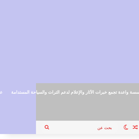
سة واعدة تجمع خبرات الآثار والإعلام لدعم التراث والسياحة المستدامة
عم
ام
جيل الدخول
مقال عشوائي
الوضع المظلم
بحث
عن