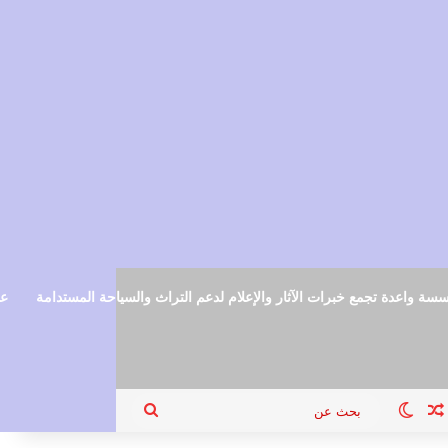
سة واعدة تجمع خبرات الآثار والإعلام لدعم التراث والسياحة المستدامة
عم
ام
جيل الدخول
مقال عشوائي
الوضع المظلم
بحث
عن