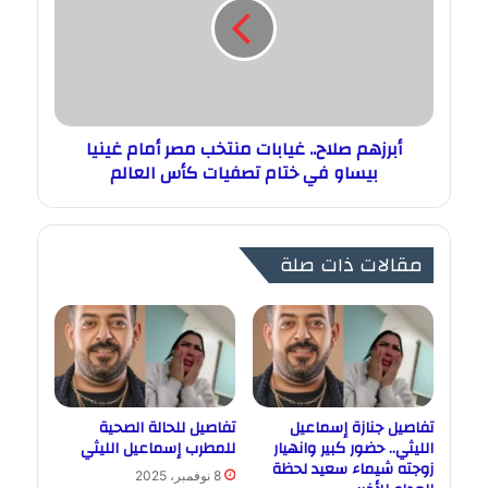
أبرزهم صلاح.. غيابات منتخب مصر أمام غينيا
بيساو في ختام تصفيات كأس العالم
مقالات ذات صلة
تفاصيل جنازة إسماعيل
تفاصيل للحالة الصحية
الليثي.. حضور كبير وانهيار
للمطرب إسماعيل الليثي
زوجته شيماء سعيد لحظة
8 نوفمبر، 2025