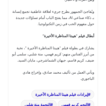
ويُفاجئ الجمهور بطرح جريء لعلاقة عاطفية تجمع إنسانة
بـ ذكاء صناعي AI، مما يفتح الباب أمام تساؤلات جديدة
حول مفهوم الحب في زمن التكنولوجيا.
أبطال فيلم “هيبتا المناظرة الأخيرة”
يشارك في بطولة فيلم “هيبتا المناظرة الأخيرة “، نخبة
من أبرز الفنانين منهم: كريم فهمي، منة شلبي، سلمى أبو
ضيف، كريم قاسم، جيهان الشماشرجي، مايان السيد.
ويأتي العمل من تأليف محمد صادق، وإخراج هادي
الباجوري.
إيرادات فيلم هيبتا المناظرة الأخيرة
النجم كريم فهمي
النجمة منة شلبي