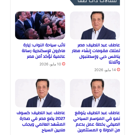
مقالات ذات صلة
عاطف عبد اللطيف: مصر
نائب سياحة النواب: زيارة
تمتلك مقومات إنشاء مطار
ماكرون للإسكندرية رسالة
ينافس دبي وإسطنبول
عالمية تؤكد أمن مصر
وأتلانتا
10 مايو، 2026
14 مايو، 2026
عاطف عبد اللطيف يتوقع
عاطف عبد اللطيف: كسوف
نمو في الموسم السياحي
2027 يضع مصر في صدارة
الصيفي بخطة عمل بدعم
المشهد العالمي ويجذب
من الدولة و المستثمرين
ملايين السياح