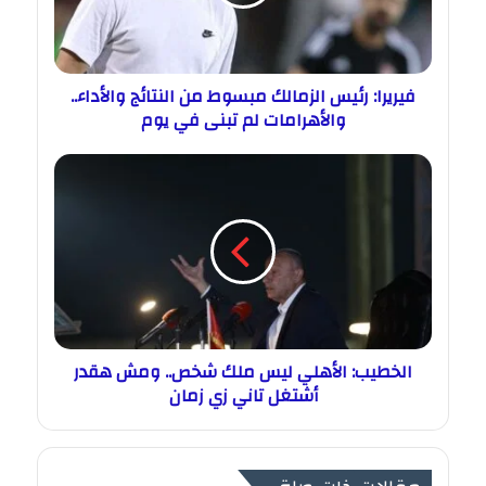
فيريرا: رئيس الزمالك مبسوط من النتائج والأداء..
والأهرامات لم تبنى في يوم
الخطيب: الأهلي ليس ملك شخص.. ومش هقدر
أشتغل تاني زي زمان