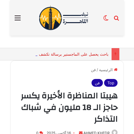
بحث عن
الوضع المظلم
القائمة
باحث يحصل على الماجستير برسالة تكشف التفسيرات البيولوجية للكائنات الحية المقدسة في مصر القديمة
الرئيسية
/
فن
Top
فن
هيبتا المناظرة الأخيرة يكسر
حاجز الـ 18 مليون في شباك
التذاكر
أرسل
AHMED KHEDR
16 أكتوبر، 2025
0