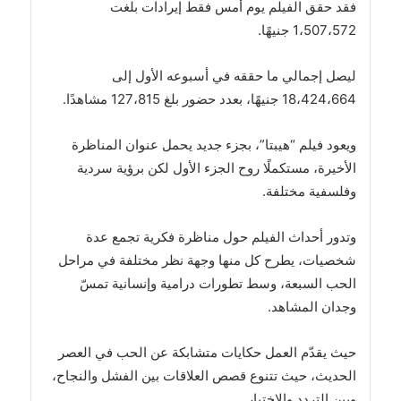
فقد حقق الفيلم يوم أمس فقط إيرادات بلغت
1،507،572 جنيهًا.
ليصل إجمالي ما حققه في أسبوعه الأول إلى
18،424،664 جنيهًا، بعدد حضور بلغ 127،815 مشاهدًا.
ويعود فيلم “هيبتا”، بجزء جديد يحمل عنوان المناظرة
الأخيرة، مستكملًا روح الجزء الأول لكن برؤية سردية
وفلسفية مختلفة.
وتدور أحداث الفيلم حول مناظرة فكرية تجمع عدة
شخصيات، يطرح كل منها وجهة نظر مختلفة في مراحل
الحب السبعة، وسط تطورات درامية وإنسانية تمسّ
وجدان المشاهد.
حيث يقدّم العمل حكايات متشابكة عن الحب في العصر
الحديث، حيث تتنوع قصص العلاقات بين الفشل والنجاح،
وبين التردد والاختيار.