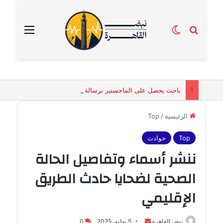
بحث عن
الوضع المظلم
القائمة
باحث يحصل على الماجستير برسالة تكشف التفسيرات البيولوجية للكائنات الحية المقدسة في مصر القديمة
الرئيسية
/
Top
Top
حوادث
ننشر أسماء وتفاصيل الحالة
الصحية لضحايا حادث الطريق
الإقليمي
أرسل
نبض القاهرة
5 يوليو، 2025
0