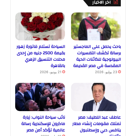
اخر الاخبار
باحث يحصل على الماجستير
السياحة تستلم فاتورة زهور
برسالة تكشف التفسيرات
بقيمة 2500 جنيه من إحدى
البيولوجية للكائنات الحية
محلات التنسيق الزهري
المقدسة في مصر القديمة
بالقاهرة
23 يوليو، 2026
21 يونيو، 2026
عاطف عبد اللطيف: مصر
نائب سياحة النواب: زيارة
تمتلك مقومات إنشاء مطار
ماكرون للإسكندرية رسالة
ينافس دبي وإسطنبول
عالمية تؤكد أمن مصر