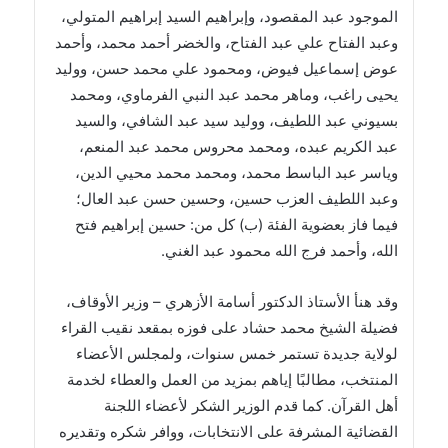
الموجود عبد المقصود، وإبراهيم السيد إبراهيم المتولي،
وعبد الفتاح علي عبد الفتاح، والخضر أحمد محمد، وأحمد
عوض إسماعيل فيوض، ومحمود علي محمد حسن، ووليد
يحيى راغب، وماهر محمد عبد النبي الفرماوي، ومحمد
بسيوني عبد اللطيف، ووليد سيد عبد الشافي، والسيد
عبد الكريم عبده، ومحمد محروس محمد عبد المنعم،
وياسر عبد الباسط محمد، ومحمد محمد محيي الدين،
وعبد اللطيف العزب حسين، وحسين حسن عبد العال؛
فيما فاز بعضوية الفئة (ب) كل من: حسين إبراهيم فتح
الله، وأحمد فرج الله محمود عبد الغني.
وقد هنأ الأستاذ الدكتور أسامة الأزهري – وزير الأوقاف،
فضيلة الشيخ محمد حشاد على فوزه بمقعد نقيب القراء
لولاية جديدة تستمر خمس سنوات، ولمجلس الأعضاء
المنتخب، مطالبًا إياهم بمزيد من العمل والعطاء لخدمة
أهل القرآن. كما قدم الوزير الشكر لأعضاء اللجنة
القضائية المشرفة على الانتخابات، ووافر شكره وتقديره