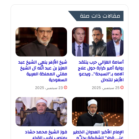
مقالات ذات صلة
أسامة الغزالي حرب ينتقد
شيخ الأزهر ينعى الشيخ عبد
رواية أمير كرارة حول علاج
العزيز بن عبد الله آل الشيخ
آلامه بـ”السبحة”.. ويدعو
مفتي المملكة العربية
الأزهر للتدخل
السعودية
25 سبتمبر، 2025
23 سبتمبر، 2025
الإمام الأكبر: العدوان الخطير
فوز الشيخ محمد حشاد
على قطر” الشقيقة يحتِّم
بمنصب نقيب القراء