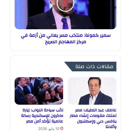
سمير كمونة: منتخب مصر يعاني من أزمة في
مركز المهاجم الصريح
مقالات ذات صلة
عاطف عبد اللطيف: مصر
نائب سياحة النواب: زيارة
تمتلك مقومات إنشاء مطار
ماكرون للإسكندرية رسالة
ينافس دبي وإسطنبول
عالمية تؤكد أمن مصر
وأتلانتا
10 مايو، 2026