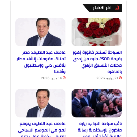
اخر الاخبار
السياحة تستلم فاتورة زهور
عاطف عبد اللطيف: مصر
بقيمة 2500 جنيه من إحدى
تمتلك مقومات إنشاء مطار
محلات التنسيق الزهري
ينافس دبي وإسطنبول
بالقاهرة
وأتلانتا
21 يونيو، 2026
14 مايو، 2026
نائب سياحة النواب: زيارة
عاطف عبد اللطيف يتوقع
ماكرون للإسكندرية رسالة
نمو في الموسم السياحي
عالمية تؤكد أمن مصر
الصيفي بخطة عمل بدعم