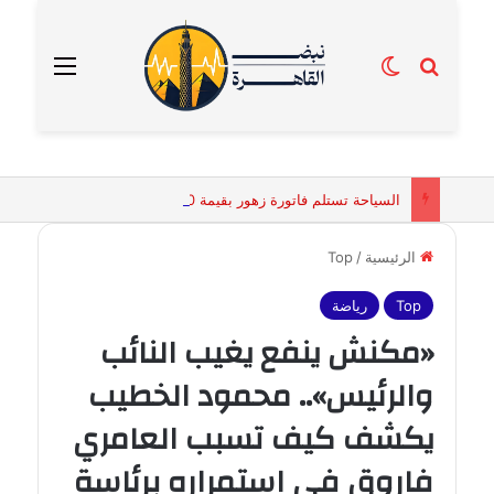
بحث عن
الوضع المظلم
القائمة
السياحة تستلم فاتورة زهور بقيمة 2500 جنيه من إحدى محلات التنسيق الزهري بالقاهرة
الرئيسية
/
Top
Top
رياضة
«مكنش ينفع يغيب النائب
والرئيس».. محمود الخطيب
يكشف كيف تسبب العامري
فاروق في استمراره برئاسة