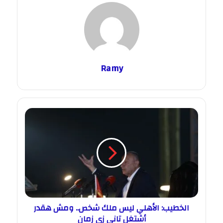
Ramy
الخطيب: الأهلي ليس ملك شخص.. ومش هقدر
أشتغل تاني زي زمان