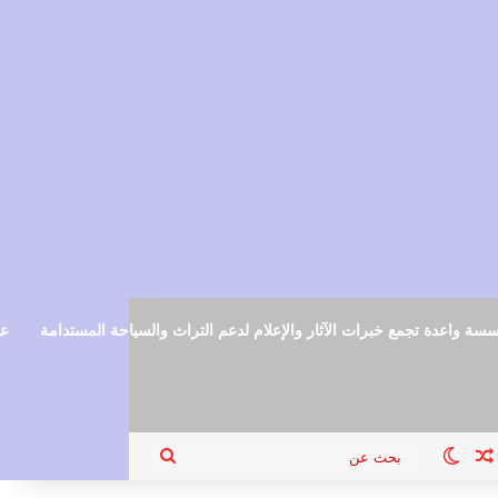
سة واعدة تجمع خبرات الآثار والإعلام لدعم التراث والسياحة المستدامة
عم
ام
جيل الدخول
مقال عشوائي
الوضع المظلم
بحث
عن