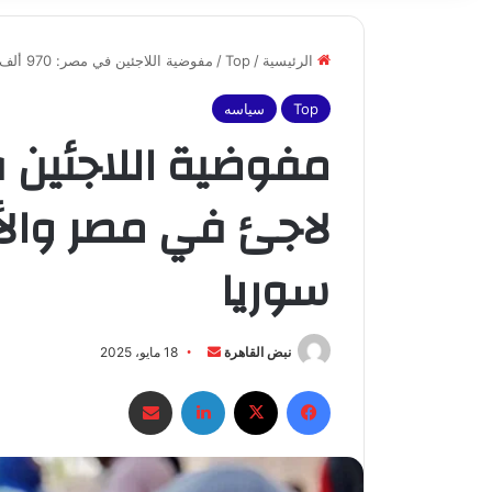
الرئيسية
/
Top
/
مفوضية اللاجئين في مصر: 970 ألف لاجئ في مصر والأغلبية من السودان ثم سوريا
Top
سياسه
لاجئ في مصر والأ
سوريا
أرسل
نبض القاهرة
18 مايو، 2025
بريدا
فيسبوك
X
لينكدإن
مشاركة عبر البريد
إلكترونيا