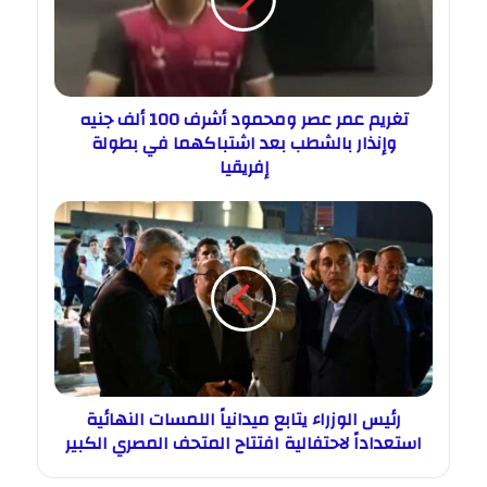
تغريم عمر عصر ومحمود أشرف 100 ألف جنيه
وإنذار بالشطب بعد اشتباكهما في بطولة
إفريقيا
رئيس الوزراء يتابع ميدانياً اللمسات النهائية
استعداداً لاحتفالية افتتاح المتحف المصري الكبير