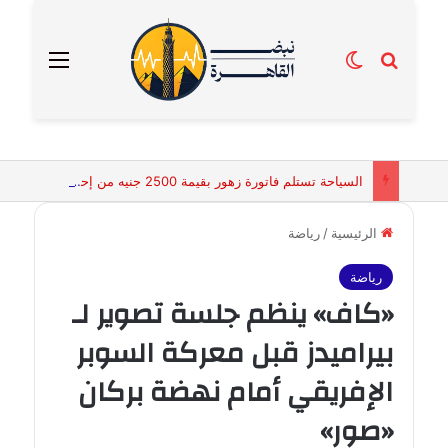
بحث عن
الوضع المظلم
القائمة
السياحة تستلم فاتورة زهور بقيمة 2500 جنيه من إحدى محلات التنسيق الزهري بالقاهرة
الرئيسية
/
رياضة
رياضة
«كاف» ينظم جلسة تصوير لـ
بيراميدز قبل معركة السوبر
الإفريقي أمام نهضة بركان
«صور»