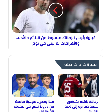
فيريرا: رئيس الزمالك مبسوط من النتائج والأداء..
والأهرامات لم تبنى في يوم
مقالات ذات صلة
الزمالك يتقدم بشكوى
مينا وجدي.. موهبة صاعدة
رسمية ضد زيزو إلى لجنة
من ديروط تلمع في صفوف
الانضباط
لاڤيينا إف سي