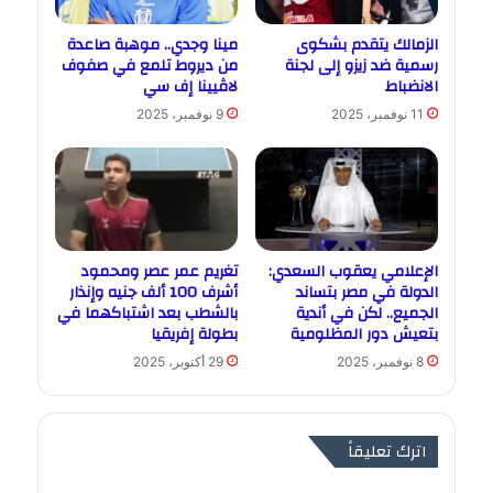
الزمالك يتقدم بشكوى
مينا وجدي.. موهبة صاعدة
رسمية ضد زيزو إلى لجنة
من ديروط تلمع في صفوف
الانضباط
لاڤيينا إف سي
11 نوفمبر، 2025
9 نوفمبر، 2025
الإعلامي يعقوب السعدي:
تغريم عمر عصر ومحمود
الدولة في مصر بتساند
أشرف 100 ألف جنيه وإنذار
الجميع.. لكن في أندية
بالشطب بعد اشتباكهما في
بتعيش دور المظلومية
بطولة إفريقيا
8 نوفمبر، 2025
29 أكتوبر، 2025
اترك تعليقاً