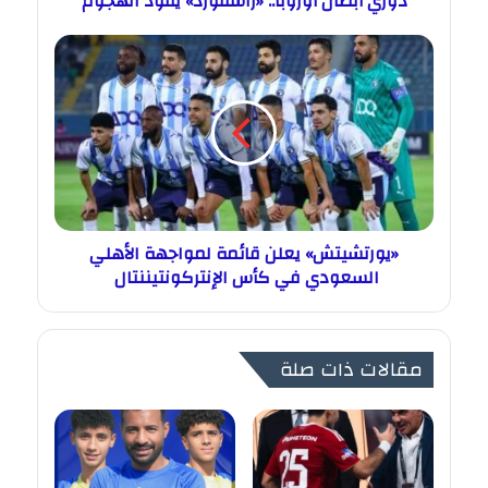
دوري أبطال أوروبا.. «راشفورد» يقود الهجوم
«يورتشيتش» يعلن قائمة لمواجهة الأهلي
السعودي في كأس الإنتركونتيننتال
مقالات ذات صلة