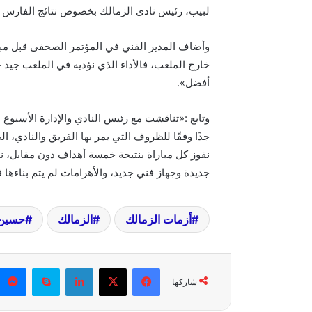
لبيب، رئيس نادى الزمالك بخصوص نتائج الفارس ال
وأضاف المدير الفني في المؤتمر الصحفى قبل مبارا
خارج الملعب، فالأداء الذي نؤديه في الملعب جيد ج
أفضل».
وتابع :«تناقشت مع رئيس النادي والإدارة الأسبوع 
جدًا وفقًا للظروف التي يمر بها الفريق والنادي، ا
نفوز كل مباراة بنتيجة خمسة أهداف دون مقابل، ن
جديدة وجهاز فني جديد، والأهرامات لم يتم بناءه
أزمات الزمالك
الزمالك
حسين 
فيسبوك
X
لينكدإن
سكايب
شاركها