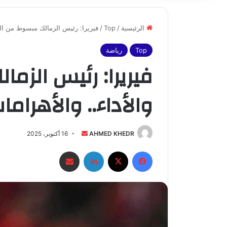
الرئيسية
/
Top
/
فيريرا: رئيس الزمالك مبسوط من النتا
Top
رياضة
فيريرا: رئيس الزما
والأداء.. والأهرام
أرسل
AHMED KHEDR
16 أكتوبر، 2025
بريدا
فيسبوك
X
لينكدإن
مشاركة عبر البريد
إلكترونيا