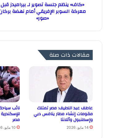
«كاف» ينظم جلسة تصوير لـ بيراميدز قبل
معركة السوبر الإفريقي أمام نهضة بركان
«صور»
مقالات ذات صلة
عاطف عبد اللطيف: مصر تمتلك
نائب سياحة 
مقومات إنشاء مطار ينافس دبي
للإسكندرية 
وإسطنبول وأتلانتا
مصر
14 مايو، 2026
10 مايو، 2026