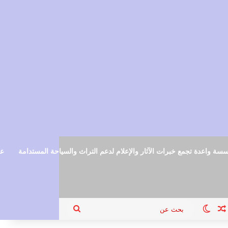
سة واعدة تجمع خبرات الآثار والإعلام لدعم التراث والسياحة المستدامة
عم
ام
جيل الدخول
مقال عشوائي
الوضع المظلم
بحث
عن