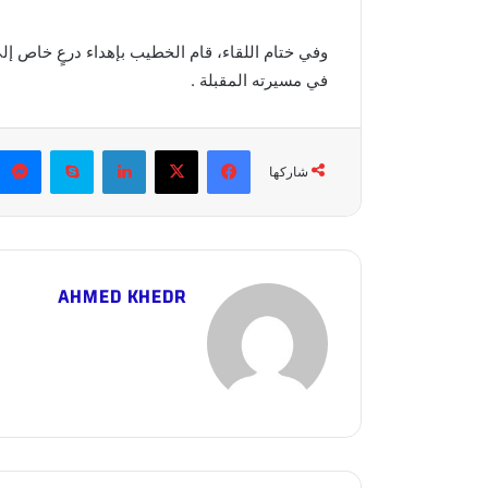
وفي ختام اللقاء، قام الخطيب بإهداء درعٍ خاص إلى 
في مسيرته المقبلة .
فيسبوك
X
لينكدإن
سكايب
شاركها
AHMED KHEDR