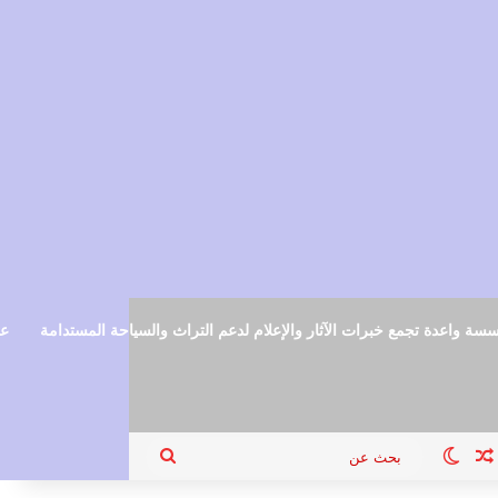
سة واعدة تجمع خبرات الآثار والإعلام لدعم التراث والسياحة المستدامة
عم
ام
جيل الدخول
مقال عشوائي
الوضع المظلم
بحث
عن