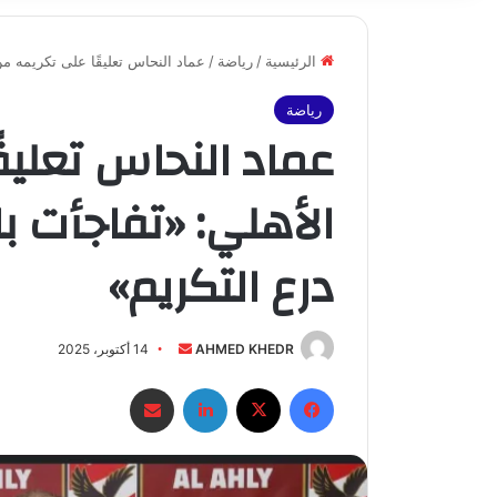
الرئيسية
/
رياضة
/
عماد النحاس تعليقًا على تكريمه من
رياضة
عماد النحاس تعليق
الأهلي: «تفاجأت ب
درع التكريم»
أرسل
AHMED KHEDR
14 أكتوبر، 2025
بريدا
فيسبوك
X
لينكدإن
مشاركة عبر البريد
إلكترونيا