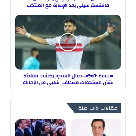
مانشستر سيتي بعد الإصابة مع المنتخب
«بنسبة ٥٠٪».. جمال الغندور يكشف مفاجأة
بشأن مستحقات مصطفى شلبي من الزمالك
مقالات ذات صلة