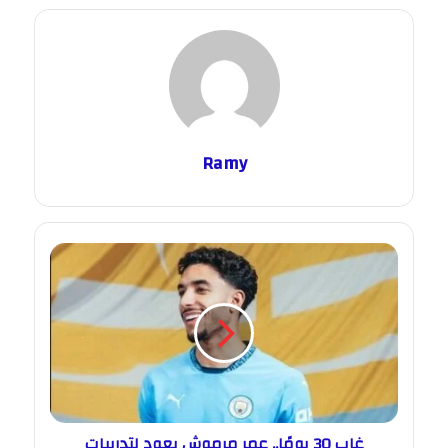
Ramy
غاب 30 يومًا.. عمر مرموش يعود لتدريبات