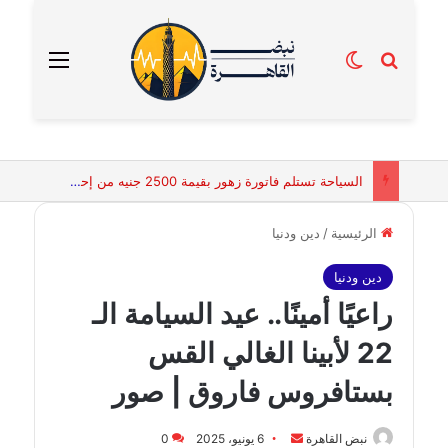
بحث عن
الوضع المظلم
القائمة
السياحة تستلم فاتورة زهور بقيمة 2500 جنيه من إحدى محلات التنسيق الزهري بالقاهرة
الرئيسية
/
دين ودنيا
دين ودنيا
راعيًا أمينًا.. عيد السيامة الـ
22 لأبينا الغالي القس
بستافروس فاروق | صور
أرسل
نبض القاهرة
6 يونيو، 2025
0