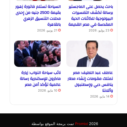
باحث يحصل على الماجستير
السياحة تستلم فاتورة زهور
برسالة تكشف التفسيرات
بقيمة 2500 جنيه من إحدى
البيولوجية للكائنات الحية
محلات التنسيق الزهري
المقدسة في مصر القديمة
بالقاهرة
23 يوليو، 2026
21 يونيو، 2026
عاطف عبد اللطيف: مصر
نائب سياحة النواب: زيارة
تمتلك مقومات إنشاء مطار
ماكرون للإسكندرية رسالة
ينافس دبي وإسطنبول
عالمية تؤكد أمن مصر
وأتلانتا
10 مايو، 2026
14 مايو، 2026
2026 تمت برمجة الموقع بواسطة
Promixi
.