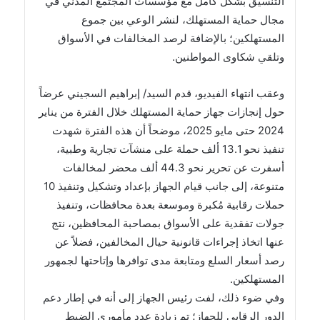
التنسيق بشكل كامل مع مؤسسات المجتمع المدني في
مجال حماية المستهلك، لنشر الوعي بين جموع
المستهلكين؛ بالإضافة لرصد المخالفات في الأسواق
وتلقي شكاوى المواطنين.
وعقب انتهاء الفيديو، قدم السيد/ إبراهيم السجيني عرضاً
حول إنجازات جهاز حماية المستهلك خلال الفترة من يناير
2024 حتى مايو 2025، موضحاً أن هذه الفترة شهدت
تنفيذ نحو 13.1 ألف حملة على منشآت تجارية وطبية،
أسفرت عن تحرير نحو 44.3 ألف محضر لمخالفات
متنوعة، إلى جانب قيام الجهاز بإعداد وتشكيل وتنفيذ 10
حملات رقابية مُكبرة وموسعة بعدة محافظات، وتنفيذ
جولات تفقدية على الأسواق بمصاحبة المحافظين، نتج
عنها اتخاذ إجراءات قانونية حيال المخالفين، فضلاً عن
رصد أسعار السلع ومتابعة مدى توافرها وإتاحتها لجمهور
المستهلكين.
وفي ضوء ذلك، لفت رئيس الجهاز إلى أنه في إطار دعم
الدور الرقابي للجهاز؛ تم زيادة عدد مأموري الضبط