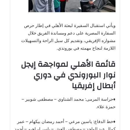
ويأتي استقبال السفيرة لبعثة الأهلي في إطار حرص
السفارة المصرية على دعم ومساندة الفريق خلال
مشواره الإفريقي، وتقديم كل سبل الراحة والتسهيلات
اللازمة لنجاح مهمته في بوروندي.
قائمة الأهلي لمواجهة إيجل
نوار البوروندي في دوري
أبطال إفريقيا
♦حراسة المرمى: محمد الشناوي – مصطفى شوبير –
حمزة علاء.
♦خط الدفاع: ياسين مرعي – أحمد رمضان بيكهام – عمر
كمال عبد الواحد – مصطفى العش – ياسر إبراهيم – أحمد