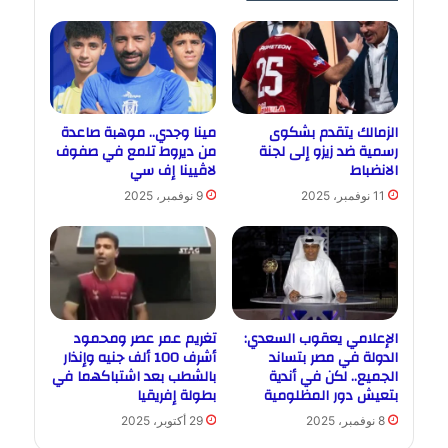
الزمالك يتقدم بشكوى
مينا وجدي.. موهبة صاعدة
رسمية ضد زيزو إلى لجنة
من ديروط تلمع في صفوف
الانضباط
لاڤيينا إف سي
11 نوفمبر، 2025
9 نوفمبر، 2025
الإعلامي يعقوب السعدي:
تغريم عمر عصر ومحمود
الدولة في مصر بتساند
أشرف 100 ألف جنيه وإنذار
الجميع.. لكن في أندية
بالشطب بعد اشتباكهما في
بتعيش دور المظلومية
بطولة إفريقيا
8 نوفمبر، 2025
29 أكتوبر، 2025