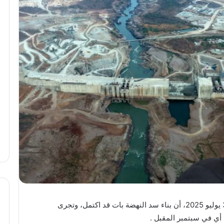
أعلن رئيس الوزراء الإثيوبي، آبي أحمد، الخميس 3 يوليو 2025، أن بناء سد النهضة بات قد اكتمل، وتجرى
أي في سبتمبر المقبل .