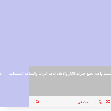
سة واعدة تجمع خبرات الآثار والإعلام لدعم التراث والسياحة المستدامة
عم
ام
جيل الدخول
مقال عشوائي
الوضع المظلم
بحث
عن