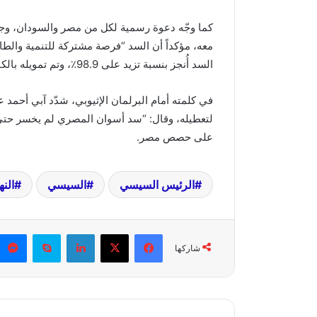
كما وجّه دعوة رسمية لكل من مصر والسودان، وجم
معه، مؤكداً أن السد “فرصة مشتركة للتنمية والطاق
السد أُنجز بنسبة تزيد على 98.9٪، وتم تمويله بالكامل من الداخل دون قروض أو مساعدات خارجية .
في كلمته أمام البرلمان الإثيوبي، شدّد آبي أحم
لتعطيله، وقال: “سد أسوان المصري لم يخسر حتى لت
على حصص مصر.
الرئيس السيسي
السيسي
الن
فيسبوك
X
لينكدإن
سكايب
شاركها