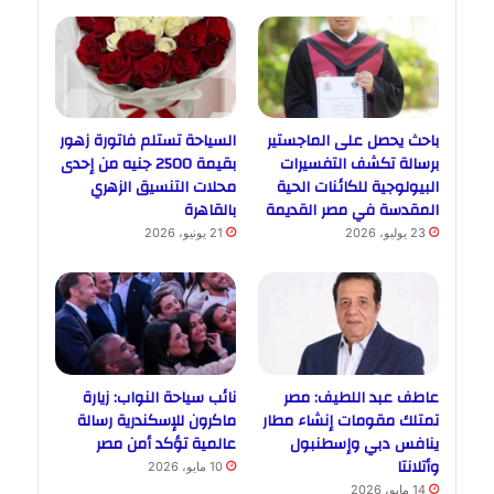
باحث يحصل على الماجستير
السياحة تستلم فاتورة زهور
برسالة تكشف التفسيرات
بقيمة 2500 جنيه من إحدى
البيولوجية للكائنات الحية
محلات التنسيق الزهري
المقدسة في مصر القديمة
بالقاهرة
23 يوليو، 2026
21 يونيو، 2026
عاطف عبد اللطيف: مصر
نائب سياحة النواب: زيارة
تمتلك مقومات إنشاء مطار
ماكرون للإسكندرية رسالة
ينافس دبي وإسطنبول
عالمية تؤكد أمن مصر
وأتلانتا
10 مايو، 2026
14 مايو، 2026