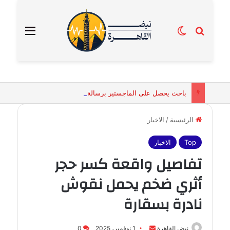
بحث عن
الوضع المظلم
القائمة
باحث يحصل على الماجستير برسالة تكشف التفسيرات البيولوجية للكائنات الحية المقدسة في مصر القديمة
الرئيسية
/
الاخبار
Top
الاخبار
تفاصيل واقعة كسر حجر
أثري ضخم يحمل نقوش
نادرة بسقارة
أرسل
نبض القاهرة
1 نوفمبر، 2025
0