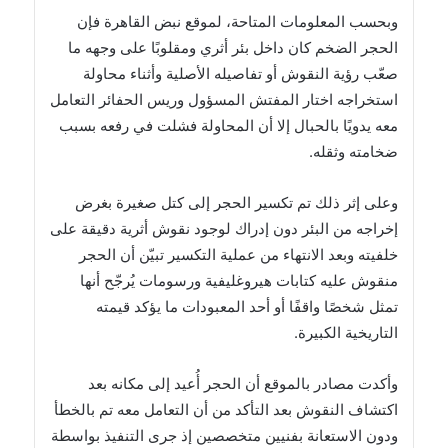
وبحسب المعلومات المتاحة، لموقع نبض القاهرة فإن
الحجر الضخم كان داخل بئر أثري ومقلوبًا على وجهه ما
صعّب رؤية النقوش أو تفاصيله الأصلية وأثناء محاولة
استخراجه اختار المفتش المسؤول وريس الحفائر التعامل
معه يدويًا بالحبال إلا أن المحاولة فشلت في رفعه بسبب
ضخامته وثقله.
وعلى إثر ذلك تم تكسير الحجر إلى كتل صغيرة بغرض
إخراجه من البئر دون إدراك لوجود نقوش أثرية دقيقة على
خلفيته وبعد الانتهاء من عملية التكسير تبيّن أن الحجر
منقوش عليه كتابات هيروغليفية ورسومات يُرجّح أنها
تمثل شخصًا واقفًا أو أحد المعبودات ما يؤكد قيمته
التاريخية الكبيرة.
وأكدت مصادر بالموقع أن الحجر أُعيد إلى مكانه بعد
اكتشاف النقوش بعد التأكد من أن التعامل معه تم بالخطأ
ودون الاستعانة بفنيين متخصصين إذ جرى التنفيذ بواسطة