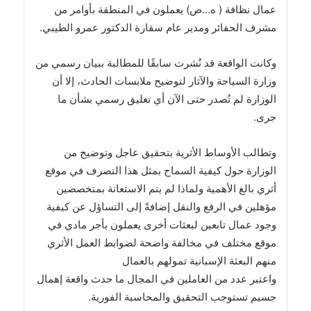
عمال نظافة ( ه…ص) يعملون في المنطقة بأوامر من
مشرف الحفائر ومدير عام سقارة الدكتور عمرو الطيبي.
وكانت الواقعة قد نُشرت سابقًا للمطالبة ببيان رسمي من
وزارة السياحة والآثار لتوضيح ملابسات الحادث، إلا أن
الوزارة لم تُصدر حتى الآن أي تعليق رسمي بشأن ما
جرى.
وتطالب الأوساط الأثرية بتحقيق عاجل وتوضيح من
الوزارة حول كيفية السماح بمثل هذا التصرف في موقع
أثري بالغ الأهمية ولماذا لم يتم الاستعانة بمتخصصين
مؤهلين في الرفع والنقل إضافةً إلى التساؤل عن كيفية
وجود عمال تابعين لبعثات أخرى يعملون بأجر مادي في
موقع مختلف في مخالفة واضحة لضوابط العمل الأثري
منهم البعثة الإسبانية تمولهم بالعمال
واعتبر عدد من العاملين في المجال ما حدث واقعة إهمال
جسيم تستوجب التحقيق والمحاسبة الفورية.