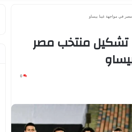
صر في مواجهة غينا بيساو
 تشكيل منتخب مصر
بيساو
0