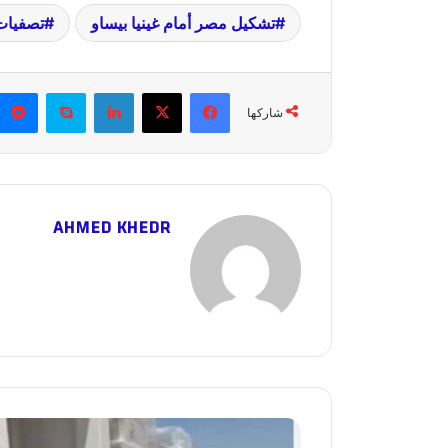
تشكيل مصر أمام غينيا بيساو
تصفيات
فيسبوك
X
لينكدإن
سكايب
شاركها
AHMED KHEDR