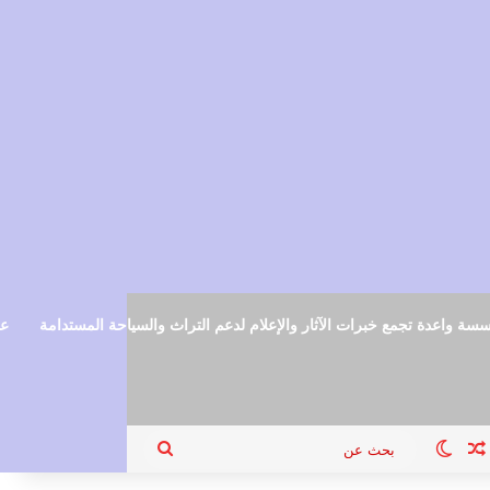
سة واعدة تجمع خبرات الآثار والإعلام لدعم التراث والسياحة المستدامة
عم
ام
جيل الدخول
مقال عشوائي
الوضع المظلم
بحث
عن