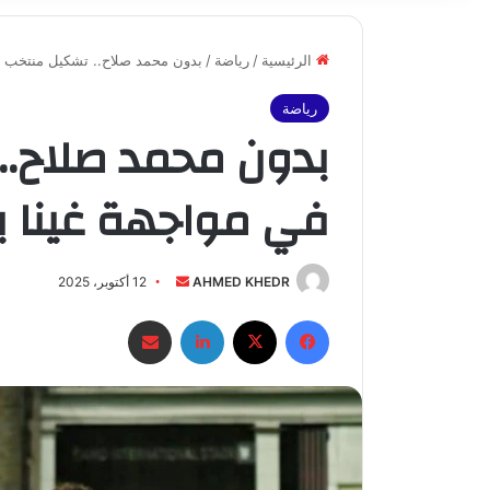
الرئيسية
/
رياضة
/
بدون محمد صلاح.. تشكيل منتخب م
رياضة
بدون محمد صلاح..
في مواجهة غينا 
أرسل
AHMED KHEDR
12 أكتوبر، 2025
بريدا
فيسبوك
X
لينكدإن
مشاركة عبر البريد
إلكترونيا