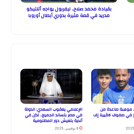
بقيادة محمد صلاح.. ليفربول يواجه أتلتيكو
مدريد في قمة مثيرة بدوري أبطال أوروبا
. موهبة صاعدة من
الإعلامي يعقوب السعدي: الدولة
 في صفوف لاڤيينا إف
في مصر بتساند الجميع.. لكن في
أندية بتعيش دور المظلومية
8 نوفمبر، 2025