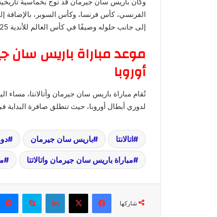
وكان باريس سان جيرمان قد توج بخماسية تاريخية
الفرنسي، كأس فرنسا، وكأس السوبر، بالإضافة إلى
إلى جانب حلوله وصيفًا في كأس العالم للأندية 2025 التي أقيمت في الولايات المتحدة الأمريكية.
موعد مباراة باريس سان جير
أوروبا
تُقام مباراة باريس سان جيرمان وأتالانتا، مساء ا
لدوري أبطال أوروبا، حيث تنطلق صافرة البداية في
اتالانتا
باريس سان جيرمان
دور
مباراة باريس سان جيرمان واتالاتتا
مو
فيسبوك
X
لينكدإن
سكايب
شاركها