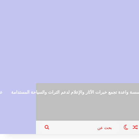
سة واعدة تجمع خبرات الآثار والإعلام لدعم التراث والسياحة المستدامة
عم
ام
جيل الدخول
مقال عشوائي
الوضع المظلم
بحث
عن