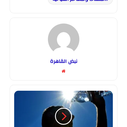
نبض القاهرة
موقع
الويب