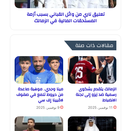
تعليق ناري من وائل القباني بسبب أزمة
المستحقات المالية في الزمالك
مقالات ذات صلة
الزمالك يتقدم بشكوى
مينا وجدي.. موهبة صاعدة
رسمية ضد زيزو إلى لجنة
من ديروط تلمع في صفوف
الانضباط
لاڤيينا إف سي
11 نوفمبر، 2025
9 نوفمبر، 2025