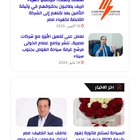
الريف يطالبون بحقوقهم في وثيقة
التأمين بعد نقلهم إلى الشركة
القابضة لكهرباء مصر
13 أكتوبر، 2025
نعمل على تفعيل الأيزو مع شركات
مصرية.. ننشر برنامج عصام الخولى
مرشح غرفة سياحة الغوص بجنوب
سيناء
14 مايو، 2024
اخر الاخبار
السياحة تستلم فاتورة زهور
عاطف عبد اللطيف: مصر
بقيمة 2500 جنيه من إحدى
تمتلك مقومات إنشاء مطار