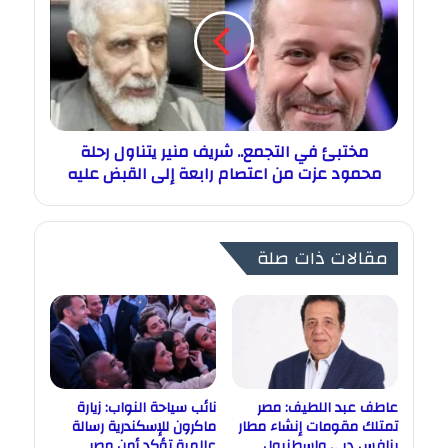
مختبئ في التجمع.. شريف منير يتناول رحلة
محمود عزت من اعتصام رابعة إلى القبض عليه
مقالات ذات صلة
عاطف عبد اللطيف: مصر
نائب سياحة النواب: زيارة
تمتلك مقومات إنشاء مطار
ماكرون للإسكندرية رسالة
ينافس دبي وإسطنبول
عالمية تؤكد أمن مصر