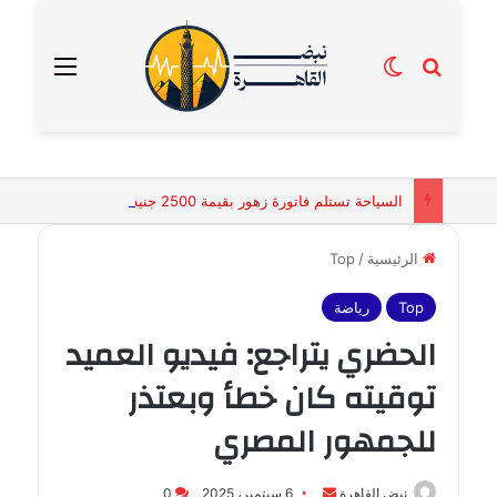
بحث عن
الوضع المظلم
القائمة
السياحة تستلم فاتورة زهور بقيمة 2500 جنيه من إحدى محلات التنسيق الزهري بالقاهرة
الرئيسية
/
Top
Top
رياضة
الحضري يتراجع: فيديو العميد
توقيته كان خطأ وبعتذر
للجمهور المصري
أرسل
نبض القاهرة
6 سبتمبر، 2025
0