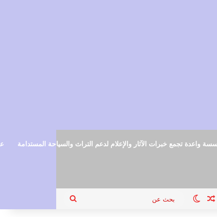
سة واعدة تجمع خبرات الآثار والإعلام لدعم التراث والسياحة المستدامة
عم
ام
جيل الدخول
مقال عشوائي
الوضع المظلم
بحث
عن