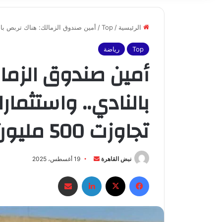
الرئيسية
/
Top
/
أمين صندوق الزمالك: هناك تربص بالنادي.. واستثمارات 
Top
رياضة
أمين صندوق الزما
تجاوزت 500 مليون جنيه
أرسل
نبض القاهرة
19 أغسطس، 2025
بريدا
فيسبوك
X
لينكدإن
مشاركة عبر البريد
إلكترونيا