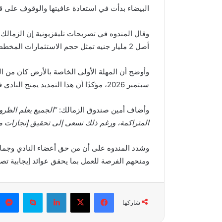
البيضاء بدأت في استعادة عافيتها والوقوف على قد
أصل 2 مليار جنيه تمثل حجم الاستثمارات المخطط لها في مشروع أرض 6 أكتوبر.
سبتمبر 2026، مؤكدًا أن هذا التمديد يمنح النادي فرصة أكبر لاستكمال مشروعه الاستثماري.
وأضاف أمين صندوق الزمالك:
“الجميع يعلم الظرو
المتراكمة، ورغم ذلك نسعى إلى تحقيق إنجازات م
وشدد المندوه على أن من حق أعضاء النادي وجماهي
ومنحهم الفرصة للعمل بما يحقق عوائد إيجابية ت
فيسبوك
X
لينكدإن
سكايب
شاركها