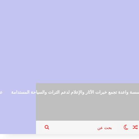
سة واعدة تجمع خبرات الآثار والإعلام لدعم التراث والسياحة المستدامة
عم
ام
جيل الدخول
مقال عشوائي
الوضع المظلم
بحث
عن