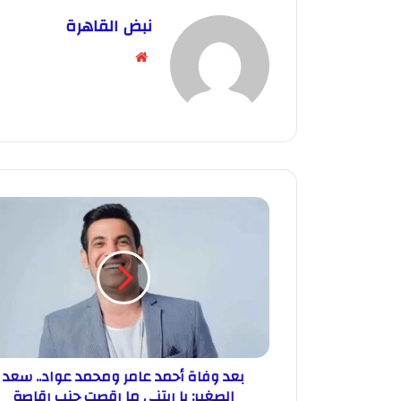
نبض القاهرة
موقع
الويب
بعد وفاة أحمد عامر ومحمد عواد.. سعد
الصغير: يا ريتني ما رقصت جنب رقاصة