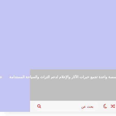
سة واعدة تجمع خبرات الآثار والإعلام لدعم التراث والسياحة المستدامة
عم
ام
جيل الدخول
مقال عشوائي
الوضع المظلم
بحث
عن