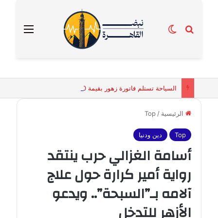
بحث عن
الوضع المظلم
القائمة
السياحة تستلم فاتورة زهور بقيمة 2500 جنيه من إحدى محلات التنسيق الزهري بالقاهرة
الرئيسية
/
Top
Top
دين ودنيا
أسامة الغزالي حرب ينتقد
رواية أمير كرارة حول علاج
آلامه بـ”السبحة”.. ويدعو
الأزهر للتدخل