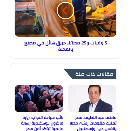
5 وفيات و25 مصابًا.. حريق هائل في مصنع
بالمحلة
مقالات ذات صلة
عاطف عبد اللطيف: مصر
نائب سياحة النواب: زيارة
تمتلك مقومات إنشاء مطار
ماكرون للإسكندرية رسالة
ينافس دبي وإسطنبول
عالمية تؤكد أمن مصر