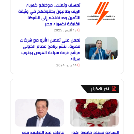
تعسف وتعنت.. موظفو كهرباء
الريف يطالبون بحقوقهم في وثيقة
التأمين بعد نقلهم إلى الشركة
القابضة لكهرباء مصر
13 أكتوبر، 2025
نعمل على تفعيل الأيزو مع شركات
مصرية.. ننشر برنامج عصام الخولى
مرشح غرفة سياحة الغوص بجنوب
سيناء
14 مايو، 2024
اخر الاخبار
السياحة تستلم فاتورة زهور
عاطف عبد اللطيف: مصر