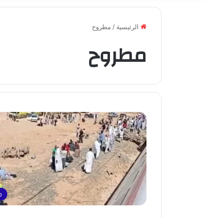
الرئيسية
/
مطروح
مطروح
p