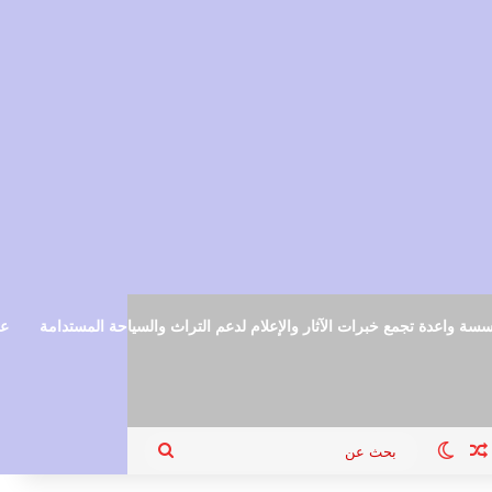
سة واعدة تجمع خبرات الآثار والإعلام لدعم التراث والسياحة المستدامة
عم
ام
جيل الدخول
مقال عشوائي
الوضع المظلم
بحث
عن