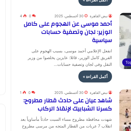
نبض القاهرة
30 أغسطس، 2025
0
4
أحمد موسى عن الهجوم على كامل
الوزير: لجان وتصفية حسابات
سياسية
انفعل الإعلامي أحمد موسى، بسبب الهجوم على
الفريق كامل الوزير، قائلا: عايزين يخلصوا من وزير
To
النقل وفى لجان وتصفية حسابات…
أكمل القراءة »
نبض القاهرة
30 أغسطس، 2025
0
1
شاهد عيان على حادث قطار مطروح:
كسرنا الشبابيك لإنقاذ الركاب
شهدت محافظة مطروح مساء السبت حادثاً مأساوياً بعد
انقلاب 7 عربات من القطار المتجه من مرسى مطروح