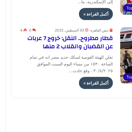
إلى الإسكندرية، ما…
To
أكمل القراءة »
نبض القاهرة
30 أغسطس، 2025
0
4
قطار مطروح.. النقل: خروج 7 عربات
عن القضبان وانقلاب 2 منها
تعلن الهيئة القومية لسكك حديد مصر انه في تمام
الساعة ١٥٣٠ من مساء اليوم السبت الموافق
٣٠/٨/٢٠٢٥ ، وقع حادث…
To
أكمل القراءة »